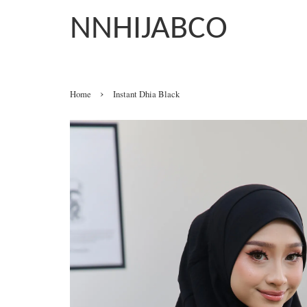
NNHIJABCO
›
Home
Instant Dhia Black