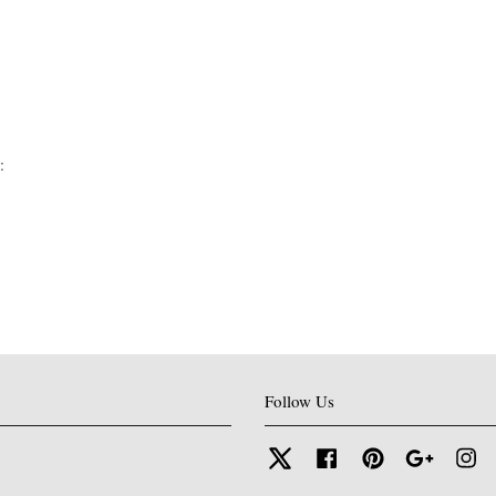
:
Follow Us
Twitter
Facebook
Pinterest
Google
In