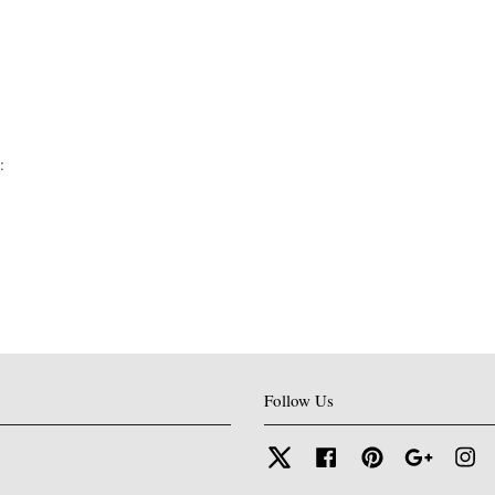
:
Follow Us
Twitter
Facebook
Pinterest
Google
In