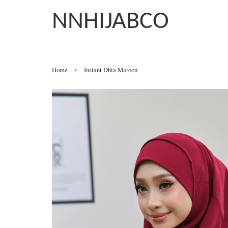
NNHIJABCO
›
Home
Instant Dhia Maroon